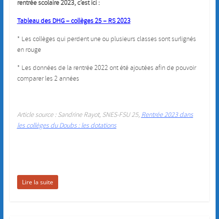
rentrée scolaire 2023, c’est ici :
Tableau des DHG – collèges 25 – RS 2023
* Les collèges qui perdent une ou plusieurs classes sont surlignés
en rouge
* Les données de la rentrée 2022 ont été ajoutées afin de pouvoir
comparer les 2 années
Article source : Sandrine Rayot, SNES-FSU 25,
Rentrée 2023 dans
les collèges du Doubs : les dotations
Lire la suite