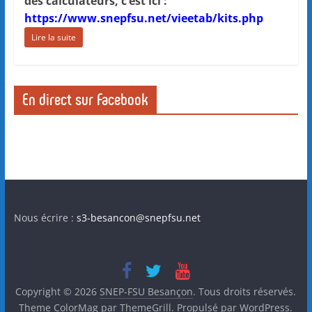
des calculateurs, c’est ici :
https://www.snepfsu.net/vieetab/kits.php
Lire la suite
En direct sur Facebook
Nous écrire :
s3-besancon@snepfsu.net
Copyright © 2026
SNEP-FSU Besançon
. Tous droits réservés.
Theme
ColorMag
par ThemeGrill. Propulsé par
WordPress
.