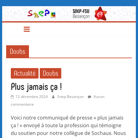
SNEP-
Passer
au
contenu
FSU
Besançon
Doubs
Actualité
Doubs
Plus jamais ça !
12 décembre 2024
Snep Besançon
Aucun
commentaire
Voici notre communiqué de presse « plus jamais
ça ! » envoyé à toute la profession qui témoigne
du soutien pour notre collègue de Sochaux. Nous