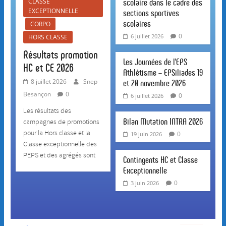
CLASSE
scolaire dans le cadre des
EXCEPTIONNELLE
sections sportives
scolaires
CORPO
0
6 juillet 2026
HORS CLASSE
Résultats promotion
Les Journées de l’EPS
HC et CE 2026
Athlétisme – EPSiliades 19
8 juillet 2026
Snep
et 20 novembre 2026
Besançon
0
0
6 juillet 2026
Les résultats des
Bilan Mutation INTRA 2026
campagnes de promotions
pour la Hors classe et la
0
19 juin 2026
Classe exceptionnelle des
PEPS et des agrégés sont
Contingents HC et Classe
Exceptionnelle
0
3 juin 2026