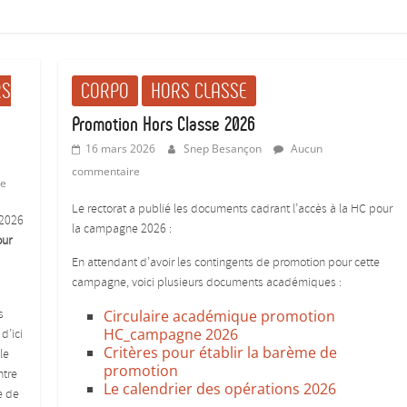
RS
CORPO
HORS CLASSE
Promotion Hors Classe 2026
16 mars 2026
Snep Besançon
Aucun
commentaire
re
Le rectorat a publié les documents cadrant l’accès à la HC pour
 2026
la campagne 2026 :
our
En attendant d’avoir les contingents de promotion pour cette
campagne, voici plusieurs documents académiques :
s
Circulaire académique promotion
HC_campagne 2026
d’ici
Critères pour établir la barème de
le
promotion
ntre
Le calendrier des opérations 2026
e de