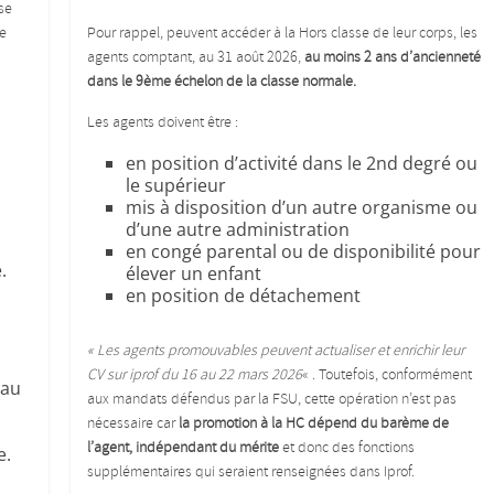
se
e
Pour rappel, peuvent accéder à la Hors classe de leur corps, les
agents comptant, au 31 août 2026,
au moins 2 ans d’ancienneté
dans le 9ème échelon de la classe normale.
Les agents doivent être :
en position d’activité dans le 2nd degré ou
le supérieur
mis à disposition d’un autre organisme ou
d’une autre administration
en congé parental ou de disponibilité pour
.
élever un enfant
en position de détachement
« Les agents promouvables peuvent actualiser et enrichir leur
CV sur iprof du 16 au 22 mars 2026
« . Toutefois, conformément
eau
aux mandats défendus par la FSU, cette opération n’est pas
nécessaire car
la promotion à la HC dépend du barème de
l’agent, indépendant du mérite
et donc des fonctions
e.
supplémentaires qui seraient renseignées dans Iprof.