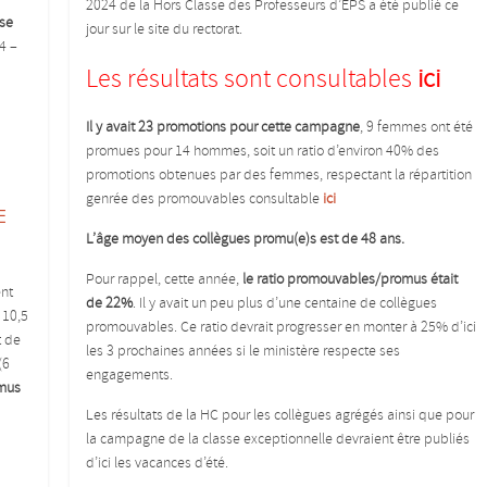
2024 de la Hors Classe des Professeurs d’EPS a été publié ce
sse
jour sur le site du rectorat.
4 –
Les résultats sont consultables
ici
Il y avait 23 promotions pour cette campagne
, 9 femmes ont été
promues pour 14 hommes, soit un ratio d’environ 40% des
promotions obtenues par des femmes, respectant la répartition
genrée des promouvables consultable
ici
E
L’âge moyen des collègues promu(e)s est de 48 ans.
Pour rappel, cette année,
le ratio promouvables/promus était
ent
de 22%
. Il y avait un peu plus d’une centaine de collègues
 10,5
promouvables. Ce ratio devrait progresser en monter à 25% d’ici
t de
les 3 prochaines années si le ministère respecte ses
(6
engagements.
omus
Les résultats de la HC pour les collègues agrégés ainsi que pour
la campagne de la classe exceptionnelle devraient être publiés
d’ici les vacances d’été.