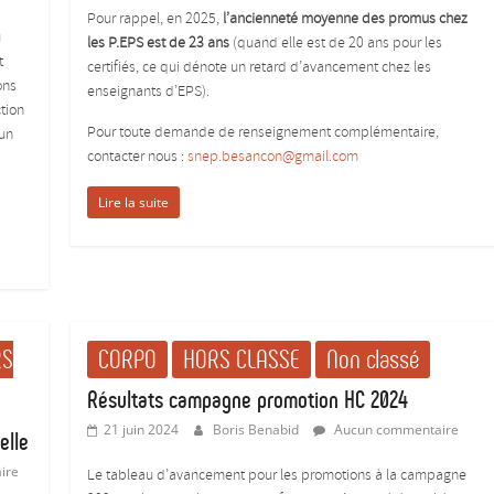
Pour rappel, en 2025,
l’ancienneté moyenne des promus chez
u
les P.EPS est de 23 ans
(quand elle est de 20 ans pour les
t
certifiés, ce qui dénote un retard d’avancement chez les
ons
enseignants d’EPS).
tion
Pour toute demande de renseignement complémentaire,
 un
contacter nous :
snep.besancon@gmail.com
Lire la suite
RS
CORPO
HORS CLASSE
Non classé
Résultats campagne promotion HC 2024
21 juin 2024
Boris Benabid
Aucun commentaire
elle
ire
Le tableau d’avancement pour les promotions à la campagne