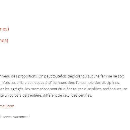
ines)
nes)
u niveau des proportions. On peut toutefois déplorer qu’aucune femme ne soit
ais l’équilibre est respecté si’ l’on considère l’ensemble des disciplines.
Chez les agrégés, les promotions sont étudiées toutes disciplines confondues, ce
e un corps à part entière, différent de celui des certifiés.
mail.com
 bonnes vacances !