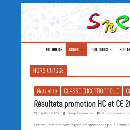
SNEP-
Passer
au
contenu
FSU
Besançon
ACTUALITÉ
CORPO
MUTATIONS
BULLE
HORS CLASSE
Actualité
CLASSE EXCEPTIONNELLE
C
Résultats promotion HC et CE 
8 juillet 2026
Snep Besançon
Aucun commenta
Les résultats des campagnes de promotions pour la Hors cl