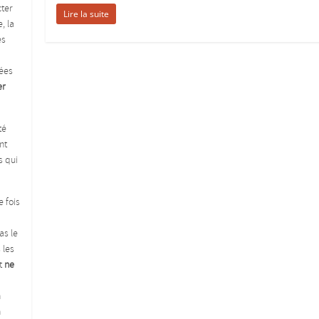
ter
Lire la suite
, la
es
ées
er
té
nt
s qui
e fois
as le
 les
Et
ne
n
n