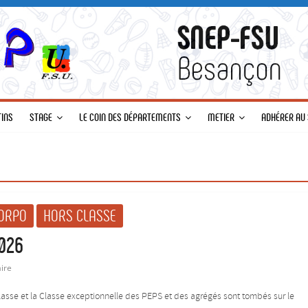
TINS
STAGE
LE COIN DES DÉPARTEMENTS
METIER
ADHÉRER AU 
ORPO
HORS CLASSE
2026
ire
asse et la Classe exceptionnelle des PEPS et des agrégés sont tombés sur le