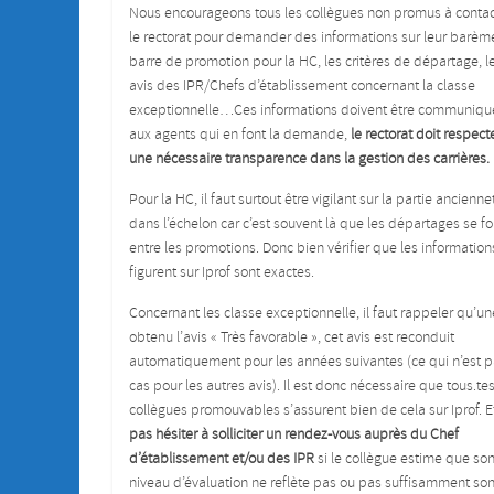
Nous encourageons tous les collègues non promus à contac
le rectorat pour demander des informations sur leur barème
barre de promotion pour la HC, les critères de départage, l
avis des IPR/Chefs d’établissement concernant la classe
exceptionnelle…Ces informations doivent être communiqu
aux agents qui en font la demande,
le rectorat doit respect
une nécessaire transparence dans la gestion des carrières.
Pour la HC, il faut surtout être vigilant sur la partie ancienne
dans l’échelon car c’est souvent là que les départages se fo
entre les promotions. Donc bien vérifier que les information
figurent sur Iprof sont exactes.
Concernant les classe exceptionnelle, il faut rappeler qu’un
obtenu l’avis « Très favorable », cet avis est reconduit
automatiquement pour les années suivantes (ce qui n’est p
cas pour les autres avis). Il est donc nécessaire que tous.tes
collègues promouvables s’assurent bien de cela sur Iprof. 
pas hésiter à solliciter un rendez-vous auprès du Chef
d’établissement et/ou des IPR
si le collègue estime que so
niveau d’évaluation ne reflète pas ou pas suffisamment so