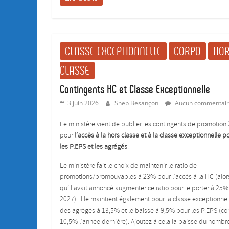
CLASSE EXCEPTIONNELLE
CORPO
HO
CLASSE
Contingents HC et Classe Exceptionnelle
3 juin 2026
Snep Besançon
Aucun commentai
Le ministère vient de publier les contingents de promotion
pour
l’accès à la hors classe et à la classe exceptionnelle p
les P.EPS et les agrégés
.
Le ministère fait le choix de maintenir le ratio de
promotions/promouvables à 23% pour l’accès à la HC (alor
qu’il avait annoncé augmenter ce ratio pour le porter à 25% 
2027). Il le maintient également pour la classe exceptionnel
des agrégés à 13,5% et le baisse à 9,5% pour les P.EPS (co
10,5% l’année dernière). Ajoutez à cela la baisse du nombr