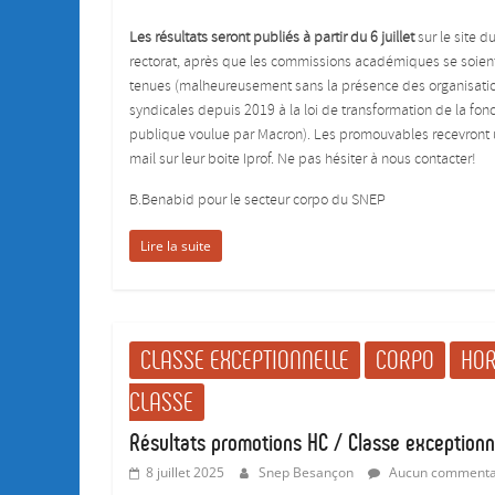
Les résultats seront publiés à partir du 6 juillet
sur le site d
rectorat, après que les commissions académiques se soien
tenues (malheureusement sans la présence des organisati
syndicales depuis 2019 à la loi de transformation de la fonc
publique voulue par Macron). Les promouvables recevront
mail sur leur boite Iprof. Ne pas hésiter à nous contacter!
B.Benabid pour le secteur corpo du SNEP
Lire la suite
CLASSE EXCEPTIONNELLE
CORPO
HO
CLASSE
Résultats promotions HC / Classe exceptionn
8 juillet 2025
Snep Besançon
Aucun commenta