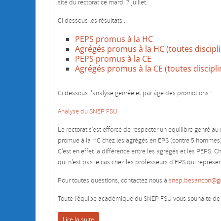
site du rectorat ce mardi 7 juillet.
Ci dessous les résultats :
PEPS promus à la HC
Agrégés promus à la HC (toutes discipl
PEPS promus à la CE
Agrégés promus à la CE (toutes discipli
Ci dessous l’analyse genrée et par âge des promotions :
Analyse du SNEP FSU
Le rectorat s’est efforcé de respecter un équilibre genré a
promue à la HC chez les agrégés en EPS (contre 5 hommes). M
C’est en effet la différence entre les agrégés et les PEPS. 
qui n’est pas le cas chez les professeurs d’EPS qui représent
Pour toutes questions, contactez nous à
snep.besancon@g
Toute l’équipe académique du SNEP-FSU vous souhaite de
Lire la suite