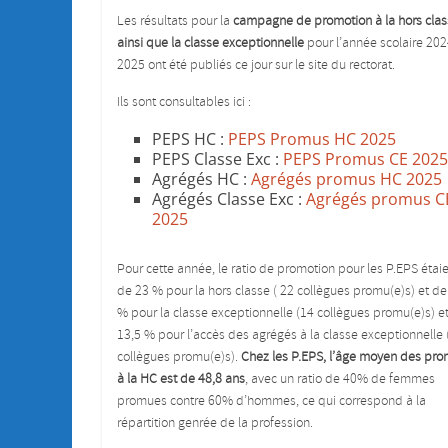
Les résultats pour la
campagne de promotion à la hors cla
ainsi que la classe exceptionnelle
pour l’année scolaire 202
2025 ont été publiés ce jour sur le site du rectorat.
Ils sont consultables ici :
PEPS HC :
PEPS Promus HC 2025
PEPS Classe Exc :
PEPS Promus CE 2025
Agrégés HC :
Agrégés promus HC 2025
Agrégés Classe Exc :
Agrégés promus C
2025
Pour cette année, le ratio de promotion pour les P.EPS étai
de 23 % pour la hors classe ( 22 collègues promu(e)s) et de
% pour la classe exceptionnelle (14 collègues promu(e)s) e
13,5 % pour l’accès des agrégés à la classe exceptionnelle 
collègues promu(e)s).
Chez les P.EPS, l’âge moyen des pr
à la HC est de 48,8 ans
, avec un ratio de 40% de femmes
promues contre 60% d’hommes, ce qui correspond à la
répartition genrée de la profession.