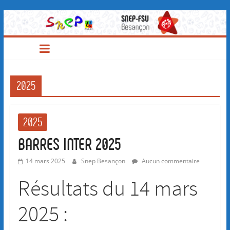
SNEP-
Passer
au
contenu
FSU
Besançon
2025
2025
BARRES INTER 2025
14 mars 2025
Snep Besançon
Aucun commentaire
Résultats du 14 mars
2025 :